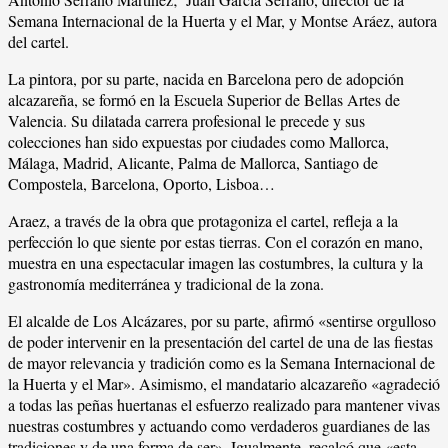
Semana Internacional de la Huerta y el Mar, y Montse Aráez, autora
del cartel.
La pintora, por su parte, nacida en Barcelona pero de adopción
alcazareña, se formó en la Escuela Superior de Bellas Artes de
Valencia. Su dilatada carrera profesional le precede y sus
colecciones han sido expuestas por ciudades como Mallorca,
Málaga, Madrid, Alicante, Palma de Mallorca, Santiago de
Compostela, Barcelona, Oporto, Lisboa…
Araez, a través de la obra que protagoniza el cartel, refleja a la
perfección lo que siente por estas tierras. Con el corazón en mano,
muestra en una espectacular imagen las costumbres, la cultura y la
gastronomía mediterránea y tradicional de la zona.
El alcalde de Los Alcázares, por su parte, afirmó «sentirse orgulloso
de poder intervenir en la presentación del cartel de una de las fiestas
de mayor relevancia y tradición como es la Semana Internacional de
la Huerta y el Mar». Asimismo, el mandatario alcazareño «agradeció
a todas las peñas huertanas el esfuerzo realizado para mantener vivas
nuestras costumbres y actuando como verdaderos guardianes de las
tradiciones y de una forma de ser». Igualmente, recalcó que «esta