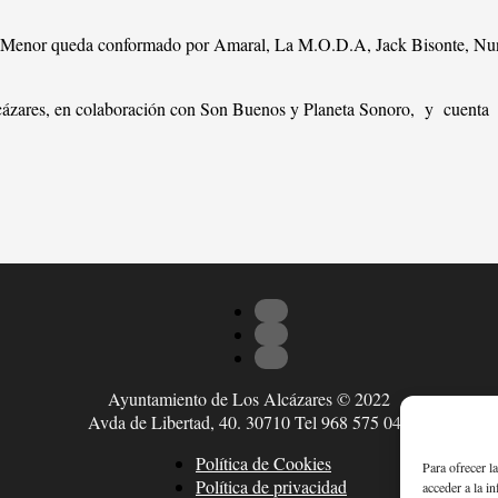
Mar Menor queda conformado por Amaral, La M.O.D.A, Jack Bisonte, Nuna
cázares, en colaboración con Son Buenos y Planeta Sonoro, y cuenta 
Ayuntamiento de Los Alcázares © 2022
Avda de Libertad, 40. 30710 Tel 968 575 047
Política de Cookies
Para ofrecer l
Política de privacidad
acceder a la i