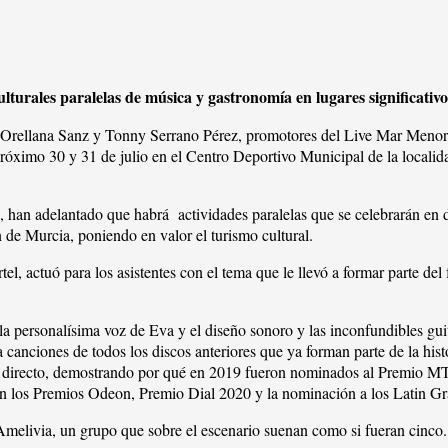
turales paralelas de música y gastronomía en lugares significativ
 Orellana Sanz y Tonny Serrano Pérez, promotores del Live Mar Menor,
 próximo 30 y 31 de julio en el Centro Deportivo Municipal de la localid
3, han adelantado que habrá actividades paralelas que se celebrarán en d
n de Murcia, poniendo en valor el turismo cultural.
el, actuó para los asistentes con el tema que le llevó a formar parte d
la personalísima voz de Eva y el diseño sonoro y las inconfundibles guit
 canciones de todos los discos anteriores que ya forman parte de la his
a en directo, demostrando por qué en 2019 fueron nominados al Premi
en los Premios Odeon, Premio Dial 2020 y la nominación a los Latin 
melivia, un grupo que sobre el escenario suenan como si fueran cinco. 