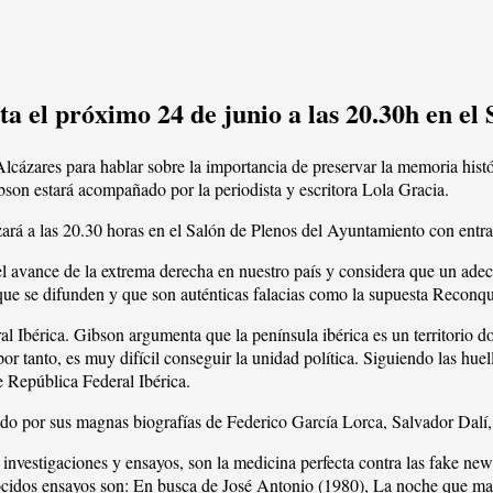
ta el próximo 24 de junio a las 20.30h en el
Alcázares para hablar sobre la importancia de preservar la memoria his
ibson estará acompañado por la periodista y escritora Lola Gracia.
ará a las 20.30 horas en el Salón de Plenos del Ayuntamiento con entrad
e el avance de la extrema derecha en nuestro país y considera que un ad
que se difunden y que son auténticas falacias como la supuesta Reconqui
ral Ibérica. Gibson argumenta que la península ibérica es un territorio
 por tanto, es muy difícil conseguir la unidad política. Siguiendo las h
e República Federal Ibérica.
cido por sus magnas biografías de Federico García Lorca, Salvador Dal
nvestigaciones y ensayos, son la medicina perfecta contra las fake new
nocidos ensayos son: En busca de José Antonio (1980), La noche que ma