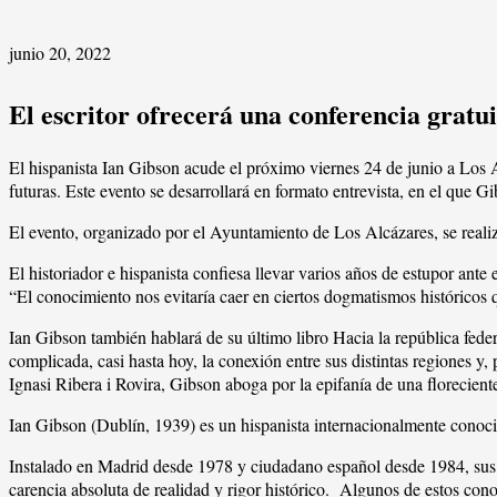
junio 20, 2022
El escritor ofrecerá una conferencia gratui
El hispanista Ian Gibson acude el próximo viernes 24 de junio a Los 
futuras. Este evento se desarrollará en formato entrevista, en el que G
El evento, organizado por el Ayuntamiento de Los Alcázares, se realiz
El historiador e hispanista confiesa llevar varios años de estupor ant
“El conocimiento nos evitaría caer en ciertos dogmatismos históricos 
Ian Gibson también hablará de su último libro Hacia la república fede
complicada, casi hasta hoy, la conexión entre sus distintas regiones y,
Ignasi Ribera i Rovira, Gibson aboga por la epifanía de una florecient
Ian Gibson (Dublín, 1939) es un hispanista internacionalmente cono
Instalado en Madrid desde 1978 y ciudadano español desde 1984, sus i
carencia absoluta de realidad y rigor histórico. Algunos de estos co