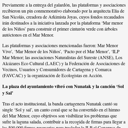
Previamente a la entrega del galardón, las plataformas y asociaciones
recibieron un pin conmemorativo elaborado por la arquitecta Elia de
San Nicolás, creadora de Arkimista Joyas, cuyos fondos recaudados
irán destinados a la iniciativa lanzada por la plataforma ‘Mar menor
de los Niños’ para construir el primer cinturón verde con árboles
autóctonos en el Mar Menor.
Las plataformas y asociaciones mencionadas fueron: Mar Menor
Vivo’, ‘Mar Menor de los Niños’, ‘Pacto por el Mar Menor’, ‘ILP
Mar Menor; las asociaciones Naturalistas del Sureste (ANSE), Los
Alcázares Eco Cultural (LAEC) y la Federación de Asociaciones de
Vecinos, Usuarios y Consumidores de Cartagena y Comarca
(FAVCAC) y la organización de Ecologistas en Acción.
La plaza del ayuntamiento vibró con Nunatak y la canción ‘Sol
y Sal’
Tras el acto institucional, la banda cartagenera Nunatak cantó su
single ‘Sol y sal’, un canto coral que se ha convertido en el himno
del Mar Menor, cuyo objetivos son visibilizar los problemas que
sufre la laguna salada, contribuir a la recogida de firmas para llegar a
las 500.000 firmas necesarias para trasladar la ILP al Congreso de