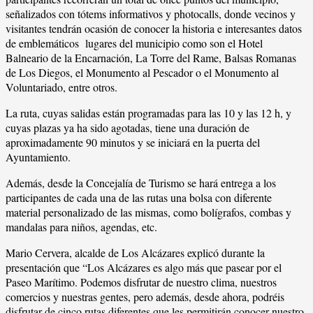
señalizados con tótems informativos y photocalls, donde vecinos y
visitantes tendrán ocasión de conocer la historia e interesantes datos
de emblemáticos lugares del municipio como son el Hotel
Balneario de la Encarnación, La Torre del Rame, Balsas Romanas
de Los Diegos, el Monumento al Pescador o el Monumento al
Voluntariado, entre otros.
La ruta, cuyas salidas están programadas para las 10 y las 12 h, y
cuyas plazas ya ha sido agotadas, tiene una duración de
aproximadamente 90 minutos y se iniciará en la puerta del
Ayuntamiento.
Además, desde la Concejalía de Turismo se hará entrega a los
participantes de cada una de las rutas una bolsa con diferente
material personalizado de las mismas, como bolígrafos, combas y
mandalas para niños, agendas, etc.
Mario Cervera, alcalde de Los Alcázares explicó durante la
presentación que “Los Alcázares es algo más que pasear por el
Paseo Marítimo. Podemos disfrutar de nuestro clima, nuestros
comercios y nuestras gentes, pero además, desde ahora, podréis
disfrutar de cinco rutas diferentes que les permitirán conocer nuestro